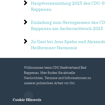
Hauptversammlung 2025 des CDU-St
Rappenau
Einladung zum Heringsessen des CD
Rappenau am Aschermittwoch 2025
Zu Gast bei Jens Spahn und Alexand
Heilbronner Harmonie
Willkommen beim CDU Stadtverband Bad
Rappenau. Hier finden Sie aktuelle
Nachrichten, Termine und Informationen zu
unserer politischen Arbeit vor Ort.
Cookie Hinweis