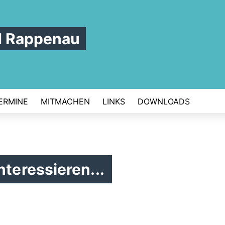
d Rappenau
ERMINE
MITMACHEN
LINKS
DOWNLOADS
nteressieren...