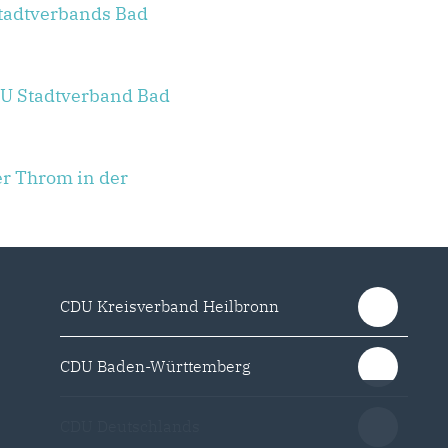
adtverbands Bad
U Stadtverband Bad
er Throm in der
CDU Kreisverband Heilbronn
CDU Baden-Württemberg
CDU Deutschlands