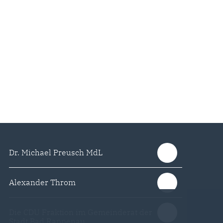
Dr. Michael Preusch MdL
Alexander Throm
Die CDU Fraktion im Gemeinderat der
Stadt Bad Rappenau