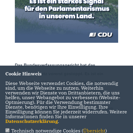
Das Bundesverfassungsgericht hat das
Cookie Hinweis
Heizungsgesetz vorerst gestoppt. Es ist ein
starkes Signal für die parlamentarische Demokratie
Diese Webseite verwendet Cookies, die notwendig
sind, um die Webseite zu nutzen. Weiterhin
und die Rechte des Parlaments. Die Ampel-
verwenden wir Dienste von Drittanbietern, die uns
helfen, unser Webangebot zu verbessern (Website-
Regierung wollte das Gesetz mit der Brechstange
Optmierung). Für die Verwendung bestimmter
Dienste, benötigen wir Ihre Einwilligung. Ihre
in einem katastrophalen Verfahren durchbringen.
Einwilligung können Sie jederzeit widerrufen. Weitere
Informationen finden Sie in unserer
Dieser Versuch ist gescheitert.
Datenschutzerklärung
.
Technisch notwendige Cookies (
Übersicht
)