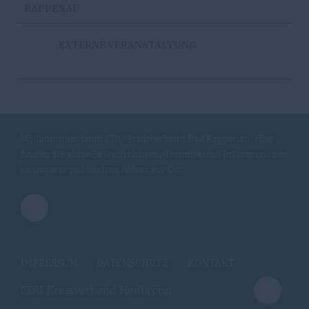
RAPPENAU
EXTERNE VERANSTALTUNG
Willkommen beim CDU Stadtverband Bad Rappenau. Hier
finden Sie aktuelle Nachrichten, Termine und Informationen
zu unserer politischen Arbeit vor Ort.
IMPRESSUM
DATENSCHUTZ
KONTAKT
CDU Kreisverband Heilbronn