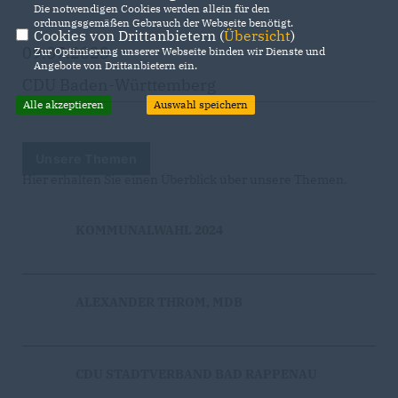
Die notwendigen Cookies werden allein für den
ordnungsgemäßen Gebrauch der Webseite benötigt.
Cookies von Drittanbietern (
Übersicht
)
09.07.2023
Zur Optimierung unserer Webseite binden wir Dienste und
Angebote von Drittanbietern ein.
CDU Baden-Württemberg
Alle akzeptieren
Auswahl speichern
Unsere Themen
Hier erhalten Sie einen Überblick über unsere Themen.
KOMMUNALWAHL 2024
ALEXANDER THROM, MDB
CDU STADTVERBAND BAD RAPPENAU