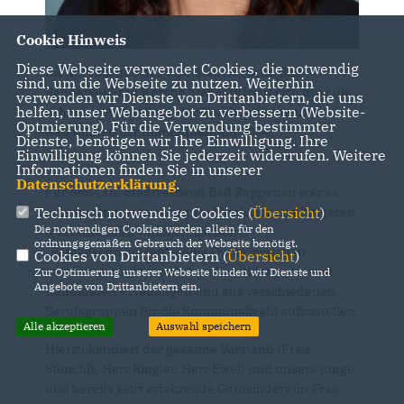
Cookie Hinweis
Diese Webseite verwendet Cookies, die notwendig
Die Vorsitzende des CDU Stadtverband Bad
sind, um die Webseite zu nutzen. Weiterhin
Rappenau Frau Kerstin Stenchly freut sich über die
verwenden wir Dienste von Drittanbietern, die uns
helfen, unser Webangebot zu verbessern (Website-
sehr gute Aufstellung der Kandidatinnen und
Optmierung). Für die Verwendung bestimmter
Kandidaten zur Kommunalwahl 2024
Dienste, benötigen wir Ihre Einwilligung. Ihre
Einwilligung können Sie jederzeit widerrufen. Weitere
Informationen finden Sie in unserer
Datenschutzerklärung
.
Für den CDU Stadtverband Bad Rappenau war es
sehr wichtig, eine sehr gute Mischung aus Jüngeren
Technisch notwendige Cookies (
Übersicht
)
Die notwendigen Cookies werden allein für den
& Erfahrenden + Einheimischen &
ordnungsgemäßen Gebrauch der Webseite benötigt.
Reingeschmeckten“ + eine Quote zwischen
Cookies von Drittanbietern (
Übersicht
)
weiblichen und männlichen Kandidatinnen und
Zur Optimierung unserer Webseite binden wir Dienste und
Angebote von Drittanbietern ein.
Kandidaten + Neulingen und aus verschiedenen
Berufsgruppen für die Kommunalwahl aufzustellen.
Alle akzeptieren
Auswahl speichern
Hierzu kandiert der gesamte Vorstand (Frau
Stenchly, Herr Ringler, Herr Ewel) und unsere junge
und bereits sehr erfahrende Gemeinderätin Frau