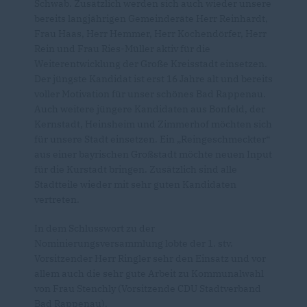
Schwab. Zusätzlich werden sich auch wieder unsere
bereits langjährigen Gemeinderäte Herr Reinhardt,
Frau Haas, Herr Hemmer, Herr Kochendörfer, Herr
Rein und Frau Ries-Müller aktiv für die
Weiterentwicklung der Große Kreisstadt einsetzen.
Der jüngste Kandidat ist erst 16 Jahre alt und bereits
voller Motivation für unser schönes Bad Rappenau.
Auch weitere jüngere Kandidaten aus Bonfeld, der
Kernstadt, Heinsheim und Zimmerhof möchten sich
für unsere Stadt einsetzen. Ein „Reingeschmeckter“
aus einer bayrischen Großstadt möchte neuen Input
für die Kurstadt bringen. Zusätzlich sind alle
Stadtteile wieder mit sehr guten Kandidaten
vertreten.
In dem Schlusswort zu der
Nominierungsversammlung lobte der 1. stv.
Vorsitzender Herr Ringler sehr den Einsatz und vor
allem auch die sehr gute Arbeit zu Kommunalwahl
von Frau Stenchly (Vorsitzende CDU Stadtverband
Bad Rappenau).