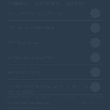
IMPRESSUM
DATENSCHUTZ
KONTAKT
CDU Kreisverband Heilbronn
CDU Baden-Württemberg
CDU Deutschlands
Dr. Michael Preusch MdL
Alexander Throm
Die CDU Fraktion im Gemeinderat der Stadt
Bad Rappenau
@2026 CDU-Stadtverband Bad
Realisation: Sharkness Media
Rappenau Eine Untergliederung
GmbH & Co. KG
des CDU-Kreisverbands Heilbronn