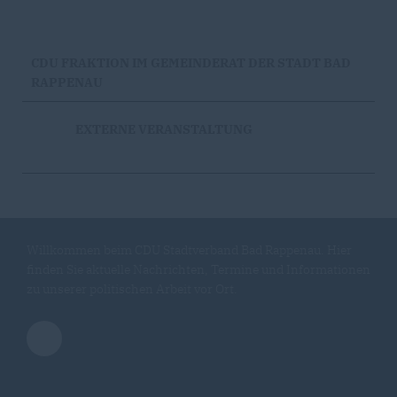
CDU FRAKTION IM GEMEINDERAT DER STADT BAD
RAPPENAU
EXTERNE VERANSTALTUNG
Willkommen beim CDU Stadtverband Bad Rappenau. Hier
finden Sie aktuelle Nachrichten, Termine und Informationen
zu unserer politischen Arbeit vor Ort.