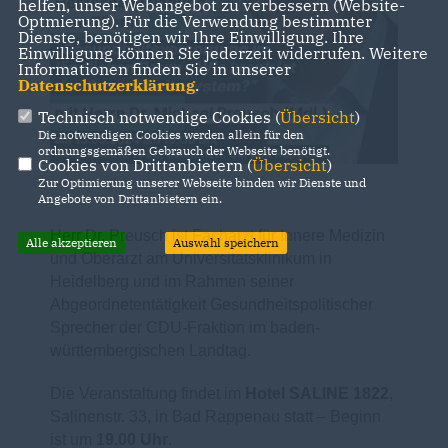
helfen, unser Webangebot zu verbessern (Website-
Optmierung). Für die Verwendung bestimmter
Dienste, benötigen wir Ihre Einwilligung. Ihre
Einwilligung können Sie jederzeit widerrufen. Weitere
Informationen finden Sie in unserer
Datenschutzerklärung
.
Technisch notwendige Cookies (
Übersicht
)
Die notwendigen Cookies werden allein für den
ordnungsgemäßen Gebrauch der Webseite benötigt.
Cookies von Drittanbietern (
Übersicht
)
Zur Optimierung unserer Webseite binden wir Dienste und
Angebote von Drittanbietern ein.
Herr Dr. Preusch ist Facharzt für Innere Medizin
Alle akzeptieren
Auswahl speichern
und Oberarzt am Universitätsklinikum in
Heidelberg und im Rahmen seiner
Abgeordnetentätigkeit Gesundheitspolitischer
Sprecher der CDU-Fraktion im baden-
württembergischen Landtag.
Die Veranstaltung findet im
Hotel SALINE 1822
,
Salinenstr. 33, in Bad Rappenau statt – Beginn
ist um
19.00 Uhr
.