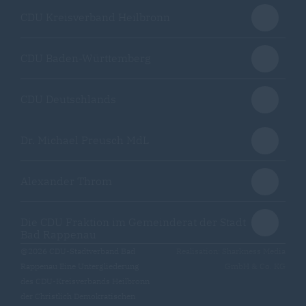
CDU Kreisverband Heilbronn
CDU Baden-Württemberg
CDU Deutschlands
Dr. Michael Preusch MdL
Alexander Throm
Die CDU Fraktion im Gemeinderat der Stadt
Bad Rappenau
@2026 CDU-Stadtverband Bad
Realisation: Sharkness Media
Rappenau Eine Untergliederung
GmbH & Co. KG
des CDU-Kreisverbands Heilbronn
der Christlich Demokratischen